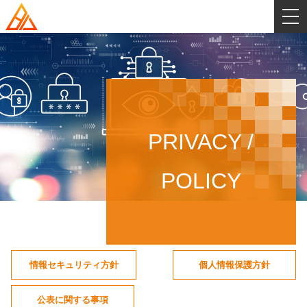
HOME
SERVICE
PRIVACY /
COMPANY
POLICY
会社概要
GALLERY
社名・ロゴの意味とビジョン
STAFF
情報セキュリティ方針
個人情報保護方針
システムインテグレーション事業部
RECRUIT
公表に関する事項
システムエンジニア