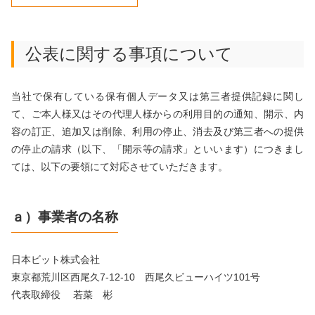
採用エントリー受付
s
SDG
システムエンジニア／プロジェクトリーダー
[中文]海外人才招募公告
公表に関する事項について
アーキテクト
POLICY
[中文]小春招聘链接
当社で保有している保有個人データ又は第三者提供記録に関し
情報セキュリティ方針
て、ご本人様又はその代理人様からの利用目的の通知、開示、内
CONTACT
個人情報保護方針
容の訂正、追加又は削除、利用の停止、消去及び第三者への提供
の停止の請求（以下、「開示等の請求」といいます）につきまし
公表に関する事項について
ては、以下の要領にて対応させていただきます。
ａ）事業者の名称
日本ビット株式会社
東京都荒川区西尾久7-12-10 西尾久ビューハイツ101号
代表取締役 若菜 彬